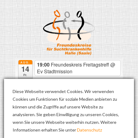
AUG.
19:00
Freundeskreis Freitagstreff
@
14
Ev Stadtmission
Fr.
2026
AUG.
19:00
Freundeskreis Freitagstreff
@
Diese Webseite verwendet Cookies. Wir verwenden
21
Ev Stadtmission
Cookies um Funktionen für soziale Medien anbieten zu
Fr.
können und die Zugriffe auf unsere Website zu
2026
analysieren. Sie geben Einwilligung zu unseren Cookies,
AUG.
19:00
Freundeskreis Freitagstreff
@
28
wenn Sie unsere Webseite weiterhin nutzen. Weitere
Ev Stadtmission
Fr.
Informationen erhalten Sie unter
Datenschutz
2026